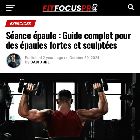
EXERCICES
Séance épaule : Guide complet pour
des épaules fortes et sculptées
Published
2 years ago
on
October 30, 2024
By
DADID JBL